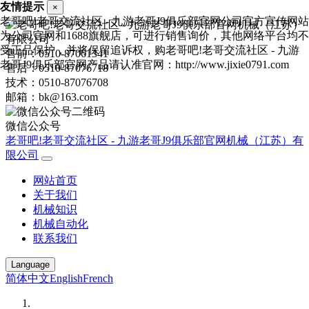
友情提示
×
老哥吧!老哥交流社区 - 九游老哥J9俱乐部官网公司官方宣传网站
为公司官网和1688旗舰店，可进行销售询价，其他网络平台均不
受正品保护，并将保留追诉权，购老哥吧!老哥交流社区 - 九游
售前：0510-87061341
老哥J9俱乐部官网产品请认准官网：http://www.jixie0791.com
售后：0510-87076718
技术：0510-87076708
邮箱：bk@163.com
微信公众号
老哥吧!老哥交流社区 - 九游老哥J9俱乐部官网机械（江苏）有
限公司
网站首页
关于我们
机械知识
机械自动化
联系我们
Language
简体中文
English
French