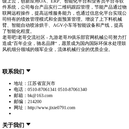
级上云，创新应用OA、ERP、智能化平台和业务员平台等软
件系统，公司每台产品实行二维码跟踪管理，节能产品通过物
联网远程操作，提高运维服务能力，也通过信息化平台实现公
司特有的绩效管理模式和全面预算管理。增设了上下料机械
臂、智能自动喷涂烘干、AGV小车等智能设备和产线，提高
了智能化程度。
老哥吧!老哥交流社区 - 九游老哥J9俱乐部官网机械公司努力打
造成“百年企业，驰名品牌“，愿景成为国内国际环保水处理鼓
风机细分领域的领军企业，流体机械行业的优质企业。
联系我们
地址：江苏省宜兴市
电话：0510-87061341 0510-87061340
邮箱：bk@163.com
邮编：214200
网址：http://www.jixie0791.com
关于我们